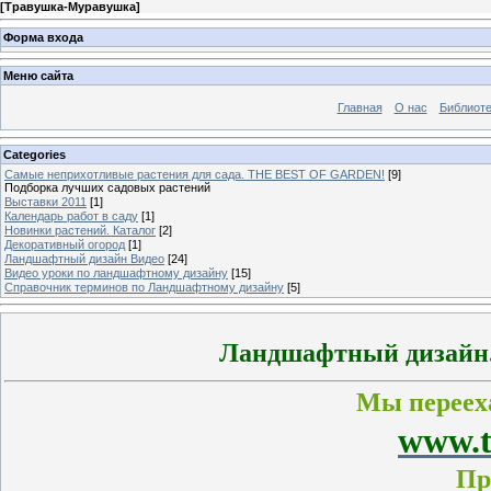
[
Травушка-Муравушка
]
Форма входа
Меню сайта
Главная
О нас
Библиоте
Categories
Самые неприхотливые растения для сада. THE BEST OF GARDEN!
[9]
Подборка лучших садовых растений
Выставки 2011
[1]
Календарь работ в саду
[1]
Новинки растений. Каталог
[2]
Декоративный огород
[1]
Ландшафтный дизайн Видео
[24]
Видео уроки по ландшафтному дизайну
[15]
Справочник терминов по Ландшафтному дизайну
[5]
Ландшафтный дизайн. 
Мы перееха
www.t
Пр